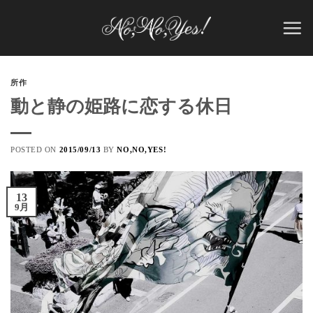
Skip
to
content
所作
動と静の姫路に恋する休日
POSTED ON
2015/09/13
BY
NO,NO,YES!
13
9月