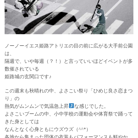
ノーノーイエス姫路アトリエの目の前に広がる大手前公園
は、
隔週で、いや毎週（？！）と言っていいほどイベントが多
数催されている
姫路城の玄関口です♪
この週末も秋晴れの中、よさこい祭り「ひめじ良さ恋まつ
り」の
熱気がムンムンで気温急上昇
な感じでした。
よさこいブームの中、小中学校の運動会や体育祭で踊って
きた身としては
なんとなく心身ともにウズウズ（^^*）
各地から集まった団体の衣装もパフォーマンスも鮮やか