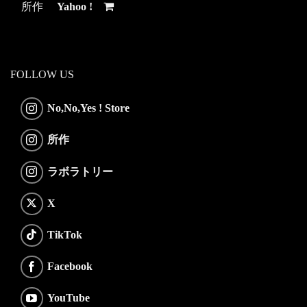
所作
Yahoo !
FOLLOW US
No,No,Yes ! Store
所作
ラボラトリー
X
TikTok
Facebook
YouTube