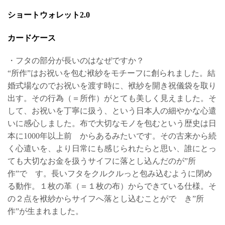
ショートウォレット2.0
カードケース
・フタの部分が長いのはなぜですか？
“所作”はお祝いを包む袱紗をモチーフに創られました。結
婚式場なのでお祝いを渡す時に、袱紗を開き祝儀袋を取り
出す。その行為（＝所作）がとても美しく見えました。そ
して、お祝いを丁寧に扱う、という日本人の細やかな心遣
いに感心しました。布で大切なモノを包むという歴史は日
本に1000年以上前 からあるみたいです。その古来から続
く心遣いを、より日常にも感じられたらと思い、誰にとっ
ても大切なお金を扱うサイフに落とし込んだのが”所
作”で す。長いフタをクルクルっと包み込むように閉め
る動作。１枚の革（＝１枚の布）からできている仕様。そ
の２点を袱紗からサイフへ落とし込むことがで き”所
作”が生まれました。