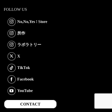
FOLLOW US
No,No,Yes ! Store
所作
ラボラトリー
X
TikTok
Facebook
YouTube
CONTACT