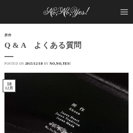
Skip
to
content
所作
Q & A よくある質問
POSTED ON
2015/12/18
BY
NO,NO,YES!
18
12月