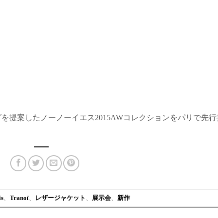
を提案したノーノーイエス2015AWコレクションをパリで先行
is
、
Tranoï
、
レザージャケット
、
展示会
、
新作