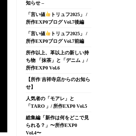
知らせ –
「言い値
トリュフ2025」 /
所作EXP0ブログ Vol.7後編
「言い値
トリュフ2025」 /
所作EXP0ブログ Vol.7前編
所作以上、革以上の新しい持
ち物 「抹茶」と「デニム 」/
所作EXP0 Vol.6
【所作 吉祥寺店からのお知ら
せ】
人気者の「モアレ」と
「TARO 」/ 所作EXP0 Vol.5
総集編「新作は何をどこで見
られる？」〜所作EXP0
Vol.4〜