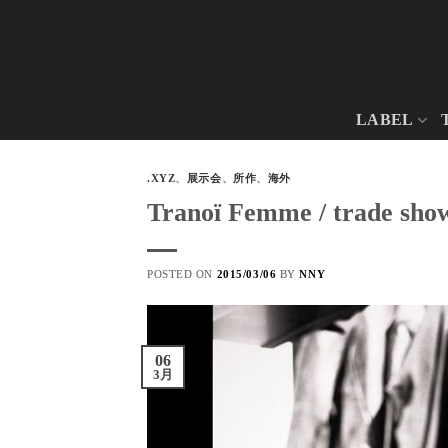
Skip
to
content
LABEL
.XYZ
、
展示会
、
所作
、
海外
Tranoï Femme / trade show
POSTED ON
2015/03/06
BY
NNY
06
3月