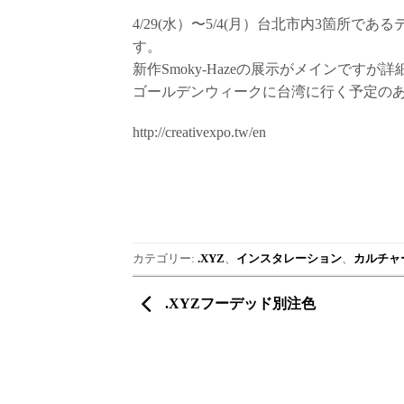
4/29(水）〜5/4(月）台北市内3箇所であるデ
す。
新作Smoky-Hazeの展示がメインです
ゴールデンウィークに台湾に行く予定の
http://creativexpo.tw/en
カテゴリー:
.XYZ
、
インスタレーション
、
カルチャ
.XYZフーデッド別注色