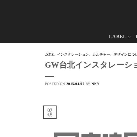
Skip
to
content
LABEL
.XYZ
、
インスタレーション
、
カルチャー
、
デザインにつ
GW台北インスタレーシ
POSTED ON
2015/04/07
BY
NNY
07
4月