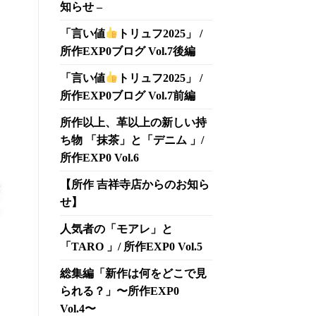
知らせ –
「言い値
トリュフ2025」 /
所作EXP0ブログ Vol.7後編
「言い値
トリュフ2025」 /
所作EXP0ブログ Vol.7前編
所作以上、革以上の新しい持
ち物 「抹茶」と「デニム 」/
所作EXP0 Vol.6
【所作 吉祥寺店からのお知ら
せ】
人気者の「モアレ」と
「TARO 」/ 所作EXP0 Vol.5
総集編「新作は何をどこで見
られる？」〜所作EXP0
Vol.4〜