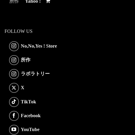
所作
Yahoo !
FOLLOW US
No,No,Yes ! Store
所作
ラボラトリー
X
TikTok
Facebook
YouTube