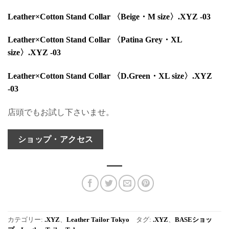
Leather×Cotton Stand Collar 〈Beige・M size〉.XYZ -03
Leather×Cotton Stand Collar 〈Patina Grey・XL
size〉.XYZ -03
Leather×Cotton Stand Collar 〈D.Green・XL size〉.XYZ
-03
店頭でもお試し下さいませ。
ショップ・アクセス
カテゴリー:
.XYZ
、
Leather Tailor Tokyo
タグ:
.XYZ
、
BASEショッ