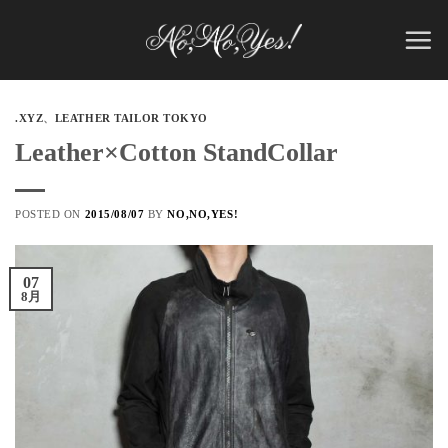
Skip
to
content
.XYZ
、
LEATHER TAILOR TOKYO
Leather×Cotton StandCollar
POSTED ON
2015/08/07
BY
NO,NO,YES!
07
8月