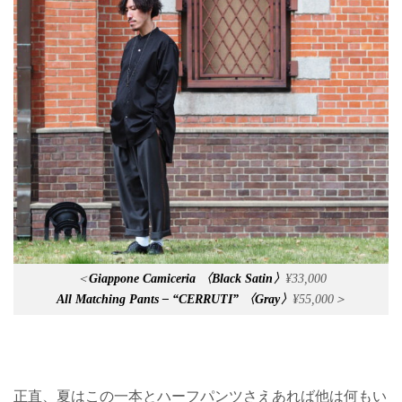
＜
Giappone Camiceria 〈Black Satin〉
¥33,000
All Matching Pants – “CERRUTI” 〈Gray〉
¥55,000＞
正直、夏はこの一本とハーフパンツさえあれば他は何もい