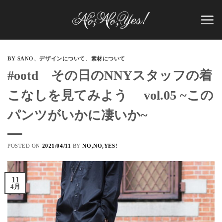
Skip
to
content
BY SANO
、
デザインについて
、
素材について
#ootd その日のNNYスタッフの着
こなしを見てみよう vol.05 ~この
パンツがいかに凄いか~
POSTED ON
2021/04/11
BY
NO,NO,YES!
11
4月