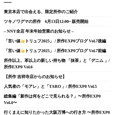
東京本店で出会える、限定所作のご紹介
ツキノワグマの所作 6月13日12:00~ 販売開始
– NNY全店 年末年始営業のお知らせ –
「言い値
トリュフ2025」 / 所作EXP0ブログ Vol.7後編
「言い値
トリュフ2025」 / 所作EXP0ブログ Vol.7前編
所作以上、革以上の新しい持ち物 「抹茶」と「デニム 」/
所作EXP0 Vol.6
【所作 吉祥寺店からのお知らせ】
人気者の「モアレ」と「TARO 」/ 所作EXP0 Vol.5
総集編「新作は何をどこで見られる？」〜所作EXP0
Vol.4〜
行くまえに知りたかった大阪万博への行き方 〜所作EXP0