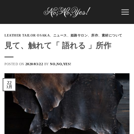
Skip
to
content
LEATHER TAILOR OSAKA
、
ニュース
、
姫路サロン
、
所作
、
素材について
見て、触れて「 語れる 」所作
POSTED ON
2020/03/22
BY
NO,NO,YES!
22
3月