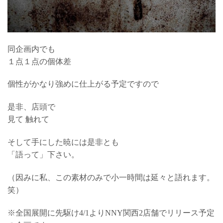
同企画内でも
１点１点の個体差
個性がかなり強めに仕上がる予定ですので
是非、店頭で
見て 触れて
そして手にした暁には是非とも
「語って」下さい。
（因みに私、この素材のみで小一時間は延々と語れます。
笑）
※全国展開に先駆け4/1よりNNY関西2店舗でリリース予定