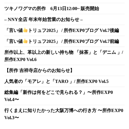
ツキノワグマの所作 6月13日12:00~ 販売開始
– NNY全店 年末年始営業のお知らせ –
「言い値
トリュフ2025」 / 所作EXP0ブログ Vol.7後編
「言い値
トリュフ2025」 / 所作EXP0ブログ Vol.7前編
所作以上、革以上の新しい持ち物 「抹茶」と「デニム 」/
所作EXP0 Vol.6
【所作 吉祥寺店からのお知らせ】
人気者の「モアレ」と「TARO 」/ 所作EXP0 Vol.5
総集編「新作は何をどこで見られる？」〜所作EXP0
Vol.4〜
行くまえに知りたかった大阪万博への行き方 〜所作EXP0
Vol.3〜