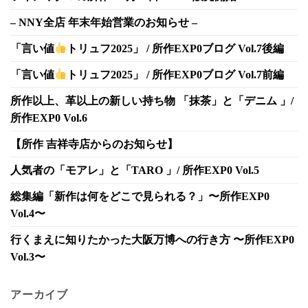
– NNY全店 年末年始営業のお知らせ –
「言い値
トリュフ2025」 / 所作EXP0ブログ Vol.7後編
「言い値
トリュフ2025」 / 所作EXP0ブログ Vol.7前編
所作以上、革以上の新しい持ち物 「抹茶」と「デニム 」/
所作EXP0 Vol.6
【所作 吉祥寺店からのお知らせ】
人気者の「モアレ」と「TARO 」/ 所作EXP0 Vol.5
総集編「新作は何をどこで見られる？」〜所作EXP0
Vol.4〜
行くまえに知りたかった大阪万博への行き方 〜所作EXP0
Vol.3〜
アーカイブ