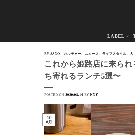
Skip
to
content
LABEL
BY SANO
、
カルチャー
、
ニュース
、
ライフスタイル
、
人
これから姫路店に来られ
ち寄れるランチ5選〜
POSTED ON
2020/08/10
BY
NNY
10
8月