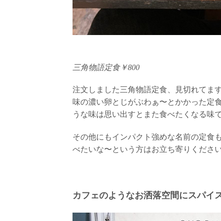
三角物語定食￥800
注文しました三角物語定食、見切れてま
味の濃い卵とじがぶわぁ〜とかかった定食
うな味は思い出すとまた食べたくなる味
その他にもインパクト強めな名前の定食
べたいな〜という方はお立ち寄りくださ
カフェのようなお洒落空間にスパイ