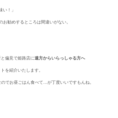
味い！」
shi」氏のお勧めするところは間違いがない。
断と偏見で姫路店に
遠方からいらっしゃる方へ
ットを紹介いたします。
13〜なのでお昼ごはん食べて…が丁度いいですもんね。