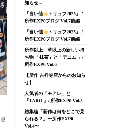
知らせ –
「言い値
トリュフ2025」 /
所作EXP0ブログ Vol.7後編
「言い値
トリュフ2025」 /
所作EXP0ブログ Vol.7前編
所作以上、革以上の新しい持
ち物 「抹茶」と「デニム 」/
所作EXP0 Vol.6
【所作 吉祥寺店からのお知ら
せ】
人気者の「モアレ」と
「TARO 」/ 所作EXP0 Vol.5
総集編「新作は何をどこで見
られる？」〜所作EXP0
と思
Vol.4〜