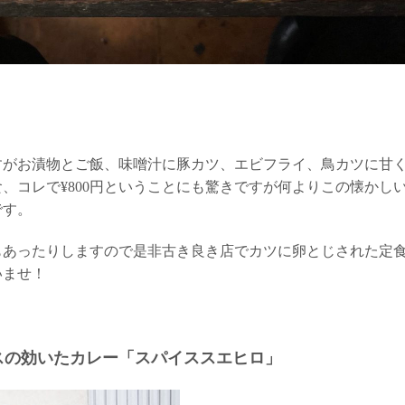
すがお漬物とご飯、味噌汁に豚カツ、エビフライ、鳥カツに甘
、コレで¥800円ということにも驚きですが何よりこの懐かし
です。
もあったりしますので是非古き良き店でカツに卵とじされた定
いませ！
スの効いたカレー「スパイススエヒロ」