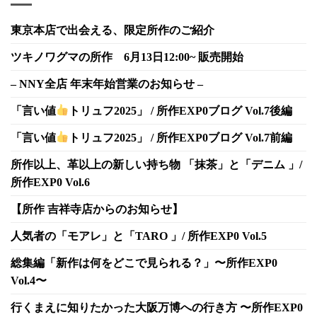
東京本店で出会える、限定所作のご紹介
ツキノワグマの所作 6月13日12:00~ 販売開始
– NNY全店 年末年始営業のお知らせ –
「言い値
トリュフ2025」 / 所作EXP0ブログ Vol.7後編
「言い値
トリュフ2025」 / 所作EXP0ブログ Vol.7前編
所作以上、革以上の新しい持ち物 「抹茶」と「デニム 」/
所作EXP0 Vol.6
【所作 吉祥寺店からのお知らせ】
人気者の「モアレ」と「TARO 」/ 所作EXP0 Vol.5
総集編「新作は何をどこで見られる？」〜所作EXP0
Vol.4〜
行くまえに知りたかった大阪万博への行き方 〜所作EXP0