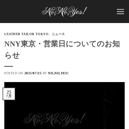
Skip
to
content
LEATHER TAILOR TOKYO
、
ニュース
NNY東京・営業日についてのお知
らせ
POSTED ON
2015/07/25
BY
NO,NO,YES!
25
7月