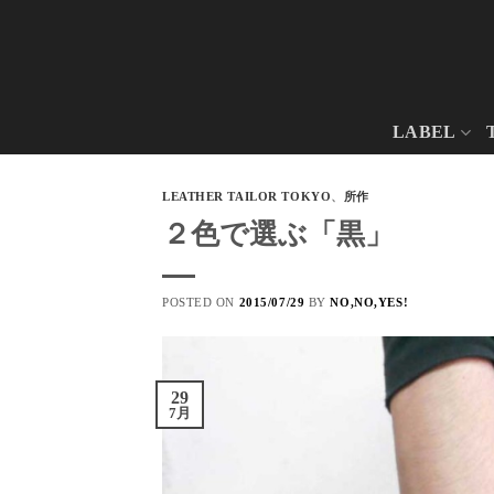
Skip
to
content
LABEL
LEATHER TAILOR TOKYO
、
所作
２色で選ぶ「黒」
POSTED ON
2015/07/29
BY
NO,NO,YES!
29
7月