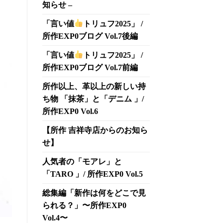
知らせ –
「言い値
トリュフ2025」 /
所作EXP0ブログ Vol.7後編
「言い値
トリュフ2025」 /
所作EXP0ブログ Vol.7前編
所作以上、革以上の新しい持
ち物 「抹茶」と「デニム 」/
所作EXP0 Vol.6
【所作 吉祥寺店からのお知ら
せ】
人気者の「モアレ」と
「TARO 」/ 所作EXP0 Vol.5
総集編「新作は何をどこで見
られる？」〜所作EXP0
Vol.4〜