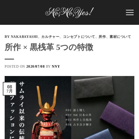
Skip
to
content
BY NAKABAYASHI
、
カルチャー
、
コンセプトについて
、
所作
、
素材について
所作 × 黒桟革 5つの特徴
POSTED ON
2020/07/08
BY
NNY
08
7月