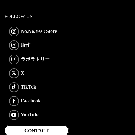
FOLLOW US
No,No,Yes ! Store
所作
ラボラトリー
X
TikTok
Facebook
YouTube
CONTACT