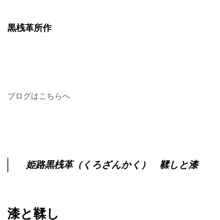
黒桟革所作
ブログはこちらへ
姫路黒桟革（くろざんかく） 鞣しと漆
漆と鞣し