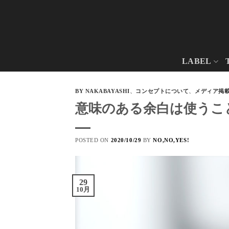
Skip
to
content
LABEL
BY NAKABAYASHI
、
コンセプトについて
、
メディア掲
意味のある余白は使うこ
POSTED ON
2020/10/29
BY
NO,NO,YES!
29
10月