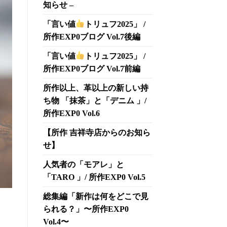
知らせ –
「言い値
トリュフ2025」 /
所作EXP0ブログ Vol.7後編
「言い値
トリュフ2025」 /
所作EXP0ブログ Vol.7前編
所作以上、革以上の新しい持
ち物 「抹茶」と「デニム 」/
所作EXP0 Vol.6
【所作 吉祥寺店からのお知ら
せ】
人気者の「モアレ」と
「TARO 」/ 所作EXP0 Vol.5
総集編「新作は何をどこで見
られる？」〜所作EXP0
Vol.4〜