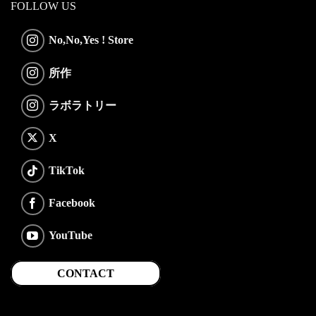
FOLLOW US
No,No,Yes ! Store
所作
ラボラトリー
X
TikTok
Facebook
YouTube
CONTACT