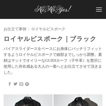
Skip
to
content
お仕立て事例
|
ロイヤルビスポーク
ロイヤルビスポーク｜ブラック
バイアスライダースをベースにお身体にバッチリフィット
するようロイヤルビスポークで細部までしっかり調整。素
材はマットでオイリーなGUIDIカーフ（子牛革）を贅沢に
使用した存在感ある大人の一着へとお仕立てさせて頂きま
した。