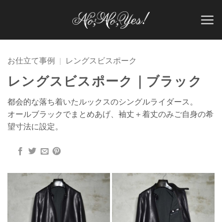
Skip
to
content
お仕立て事例
|
レングスビスポーク
レングスビスポーク｜ブラック
都会的な落ち着いたルックスのシングルライダース。
オールブラックでまとめあげ、袖丈＋着丈のみご自身の希
望寸法に設定。