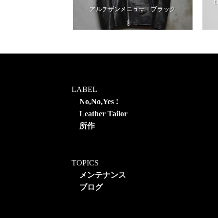
ーク｜インディゴブ
クブルー
アルチザンメニュー｜ブラック
LABEL
No,No,Yes !
Leather Tailor
所作
TOPICS
メンテナンス
ブログ