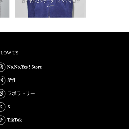
チ
ロイヤルビスポーク｜インディゴブ
ルー
LLOW US
No,No,Yes ! Store
所作
ラボラトリー
X
TikTok