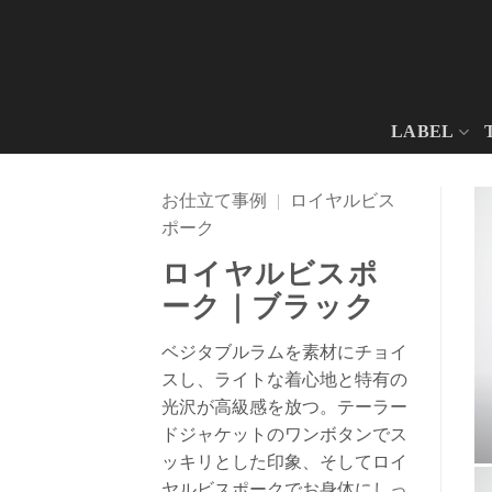
Skip
to
content
LABEL
お仕立て事例
|
ロイヤルビス
ポーク
ロイヤルビスポ
ーク｜ブラック
ベジタブルラムを素材にチョイ
スし、ライトな着心地と特有の
光沢が高級感を放つ。テーラー
ドジャケットのワンボタンでス
ッキリとした印象、そしてロイ
ヤルビスポークでお身体にしっ