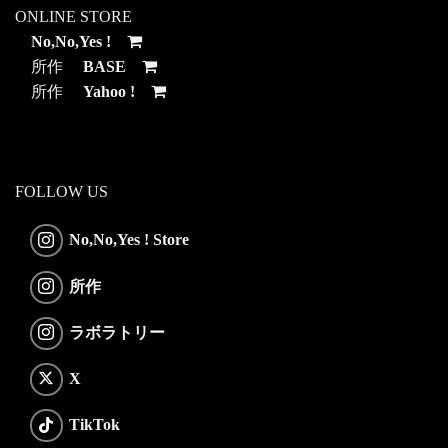
ONLINE STORE
No,No,Yes !
所作
BASE
所作
Yahoo !
FOLLOW US
No,No,Yes ! Store
所作
ラボラトリー
X
TikTok