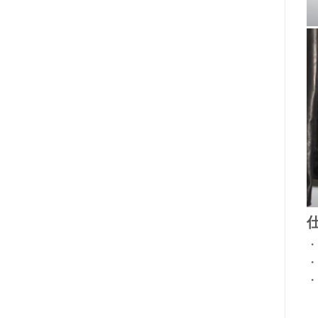
・
・
・