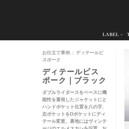
Skip
to
content
LABEL
お仕立て事例
|
ディテールビ
スポーク
ディテールビス
ポーク｜ブラック
ダブルライダースをベースに機
能性を重視したジャケットにと
ハンドポケット位置を八の字、
左ポケットをDポケットにディ
テール変更。裏地にはヴィンテ
ージのエルメスカレを設置、お