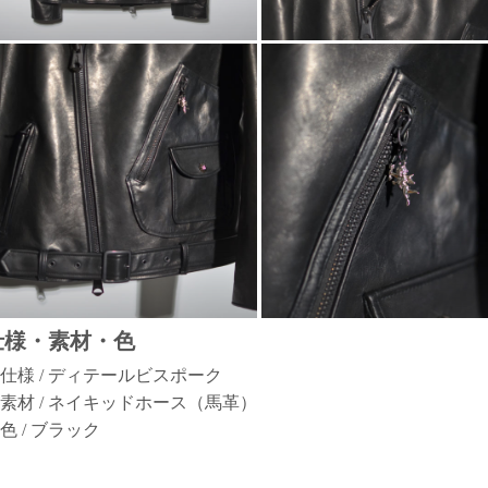
仕様・素材・色
仕様 / ディテールビスポーク
素材 / ネイキッドホース（馬革）
色 / ブラック