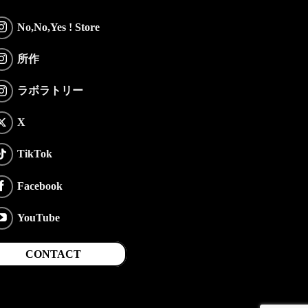
No,No,Yes ! Store
所作
ラボラトリー
X
TikTok
Facebook
YouTube
CONTACT