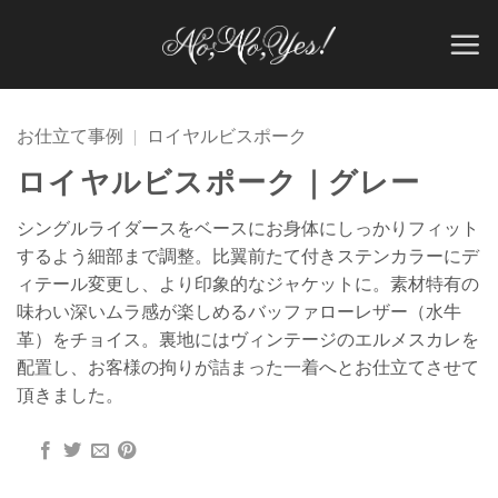
Skip
to
content
お仕立て事例
|
ロイヤルビスポーク
ロイヤルビスポーク｜グレー
シングルライダースをベースにお身体にしっかりフィット
するよう細部まで調整。比翼前たて付きステンカラーにデ
ィテール変更し、より印象的なジャケットに。素材特有の
味わい深いムラ感が楽しめるバッファローレザー（水牛
革）をチョイス。裏地にはヴィンテージのエルメスカレを
配置し、お客様の拘りが詰まった一着へとお仕立てさせて
頂きました。