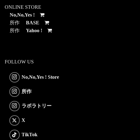
ONLINE STORE
No,No,Yes !
所作
BASE
所作
Yahoo !
FOLLOW US
No,No,Yes ! Store
所作
ラボラトリー
X
TikTok