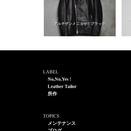
ーク｜インディゴブ
クブルー
アルチザンメニュー｜ブラック
LABEL
No,No,Yes !
Leather Tailor
所作
TOPICS
メンテナンス
ブログ