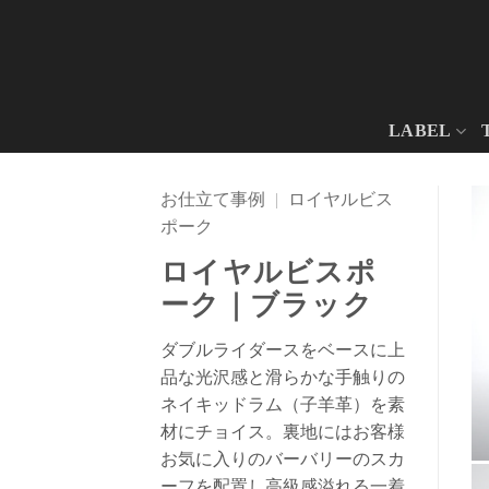
Skip
to
content
LABEL
お仕立て事例
|
ロイヤルビス
ポーク
ロイヤルビスポ
ーク｜ブラック
ダブルライダースをベースに上
品な光沢感と滑らかな手触りの
ネイキッドラム（子羊革）を素
材にチョイス。裏地にはお客様
お気に入りのバーバリーのスカ
ーフを配置し高級感溢れる一着