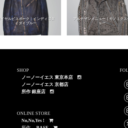
ロイヤルビスポーク｜インディゴタ
アルチザンメニュー｜モノミクス
イダイブルー
ャー
SHOP
FO
ノーノーイエス 東京本店
ノーノーイエス 京都店
所作 銀座店
ONLINE STORE
No,No,Yes !
所作
BASE