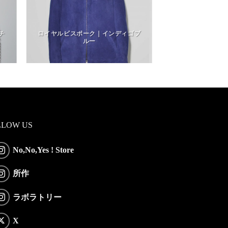
チ
ロイヤルビスポーク｜インディゴブ
ルー
LLOW US
No,No,Yes ! Store
所作
ラボラトリー
X