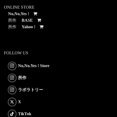
ONLINE STORE
No,No,Yes !
所作
BASE
所作
Yahoo !
FOLLOW US
No,No,Yes ! Store
所作
ラボラトリー
X
TikTok