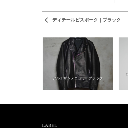
ディテールビスポーク｜ブラック
ーク｜インディゴブ
クブルー
アルチザンメニュー｜ブラック
LABEL