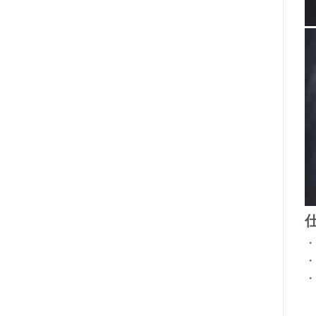
・
・
・