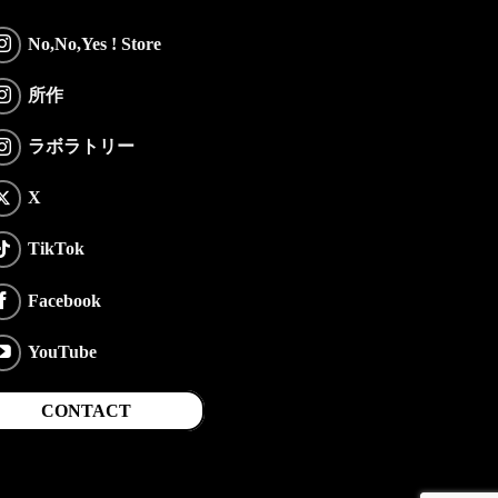
No,No,Yes ! Store
所作
ラボラトリー
X
TikTok
Facebook
YouTube
CONTACT