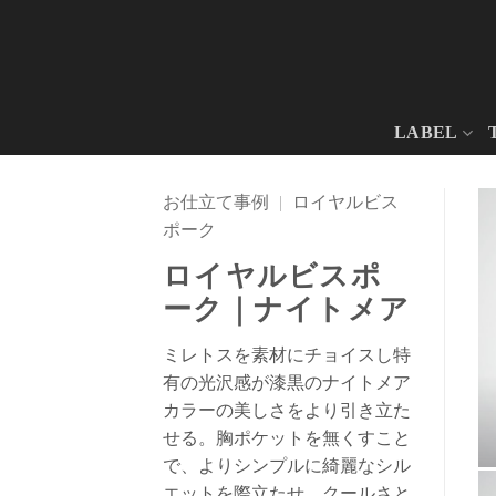
Skip
to
content
LABEL
お仕立て事例
|
ロイヤルビス
ポーク
ロイヤルビスポ
ーク｜ナイトメア
ミレトスを素材にチョイスし特
有の光沢感が漆黒のナイトメア
カラーの美しさをより引き立た
せる。胸ポケットを無くすこと
で、よりシンプルに綺麗なシル
エットを際立たせ、クールさと