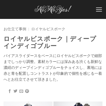
Skip
to
content
お仕立て事例
|
ロイヤルビスポーク
ロイヤルビスポーク｜ディープ
インディゴブルー
バイアスライダースをベースにロイヤルビスポークで細部
までしっかり調整。素材カラーには深みある渋くも新鮮な
濃紺のディープインディゴブルーをチョイスし、裏地には
赤と青を配置しコントラストが印象的で個性を感じる一着
へとお仕立てさせて頂きました。