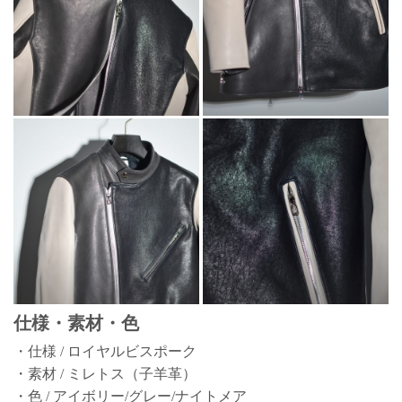
仕様・素材・色
・仕様 / ロイヤルビスポーク
・素材 / ミレトス（子羊革）
・色 / アイボリー/グレー/ナイトメア