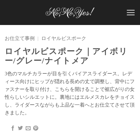
Skip
to
content
お仕立て事例
|
ロイヤルビスポーク
ロイヤルビスポーク｜アイボリ
ー/グレー/ナイトメア
3色のマルチカラーが目を引くバイアスライダース。レデ
ィース向けにヒップが隠れる長めの丈で調整し、背中にフ
ァスナーを取り付け、こちらを開けることで裾広がりの女
性らしいシルエットに。裏地にはエルメスカレをチョイス
し、ライダースながらも上品な一着へとお仕立てさせて頂
きました。